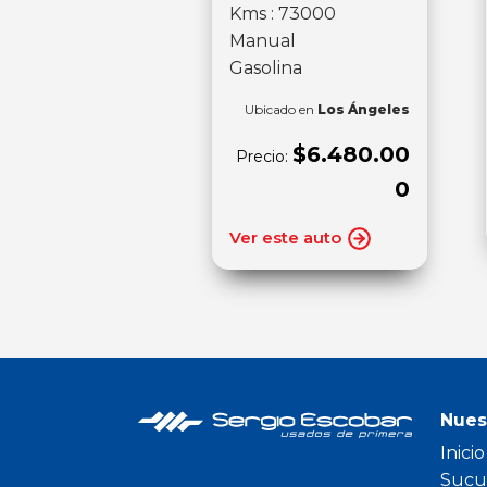
Kms : 73000
Manual
Gasolina
Ubicado en
Los Ángeles
$6.480.00
Precio:
0
Ver este auto
Nues
Inicio
Sucu