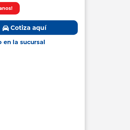
anos!
Cotiza aquí
o en la sucursal