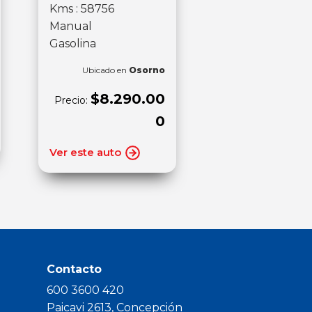
Kms : 58756
Manual
Gasolina
Ubicado en
Osorno
$8.290.00
Precio:
0
Ver este auto
Contacto
600 3600 420
Paicavi 2613, Concepción