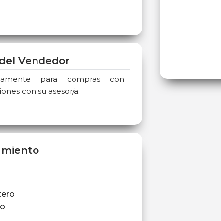
del Vendedor
sivamente para compras con
iones con su asesor/a.
amiento
tero
ro