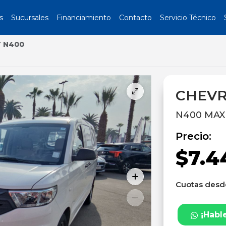
s
Sucursales
Financiamiento
Contacto
Servicio Técnico
 N400
CHEVR
N400 MAX 
Precio:
$7.4
Cuotas des
¡Habl