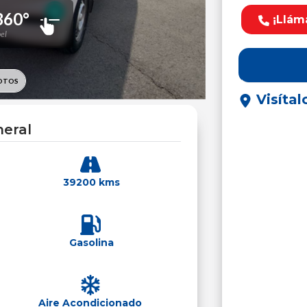
¡Llám
Visítal
eral
39200 kms
Gasolina
Aire Acondicionado