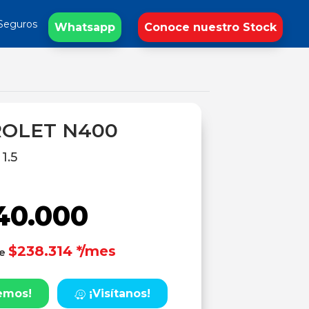
Seguros
Whatsapp
Conoce nuestro Stock
OLET N400
1.5
40.000
$238.314 */mes
de
emos!
¡Visítanos!