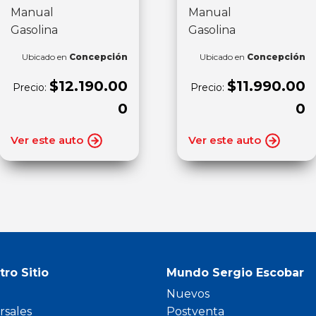
Manual
Manual
Gasolina
Gasolina
Ubicado en
Concepción
Ubicado en
Concepción
$12.190.00
$11.990.00
Precio:
Precio:
0
0
Ver este auto
Ver este auto
tro Sitio
Mundo Sergio Escobar
Nuevos
rsales
Postventa