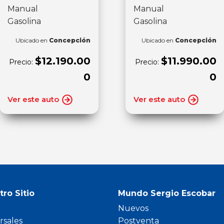
Manual
Manual
Gasolina
Gasolina
Ubicado en
Concepción
Ubicado en
Concepción
$12.190.00
$11.990.00
Precio:
Precio:
0
0
Ver este auto
Ver este auto
tro Sitio
Mundo Sergio Escobar
Nuevos
rsales
Postventa