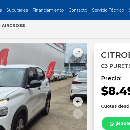
s
Sucursales
Financiamiento
Contacto
Servicio Técnico
3 AIRCROSS
CITRO
C3 PURETE
Precio:
$8.4
Cuotas des
¡Habl