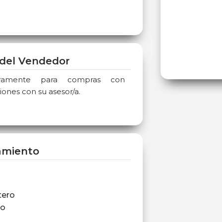
del Vendedor
sivamente para compras con
iones con su asesor/a.
amiento
tero
ro