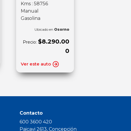
Kms : 58756
Manual
Gasolina
Ubicado en
Osorno
$8.290.00
Precio:
0
Ver este auto
Contacto
600 3600 420
Paicavi 2613, Concepción