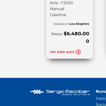
Kms : 73000
Manual
Gasolina
Ubicado en
Los Ángeles
$6.480.00
Precio:
0
Ver este auto
Nues
Inicio
Sucu