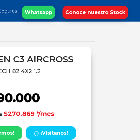
Seguros
Whatsapp
Conoce nuestro Stock
EN C3 AIRCROSS
CH 82 4X2 1.2
90.000
$270.869 */mes
de
emos!
¡Visítanos!