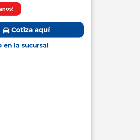
anos!
Cotiza aquí
o en la sucursal