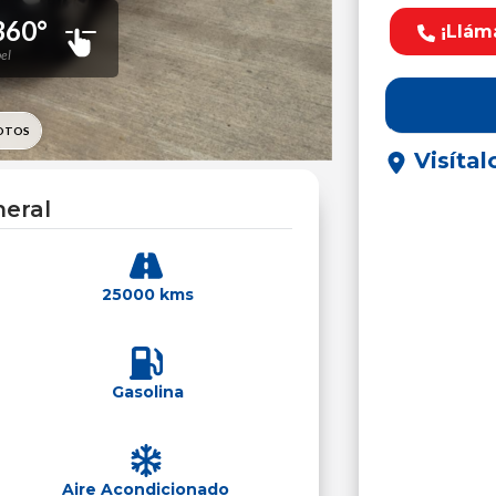
¡Llám
Visítal
eral
25000 kms
Gasolina
Aire Acondicionado