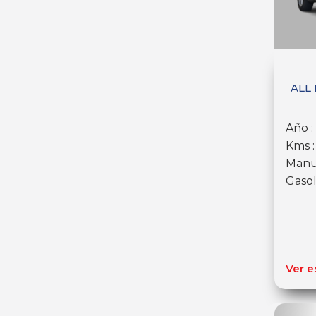
ALL
Año :
Kms 
Manu
Gasol
Ver e