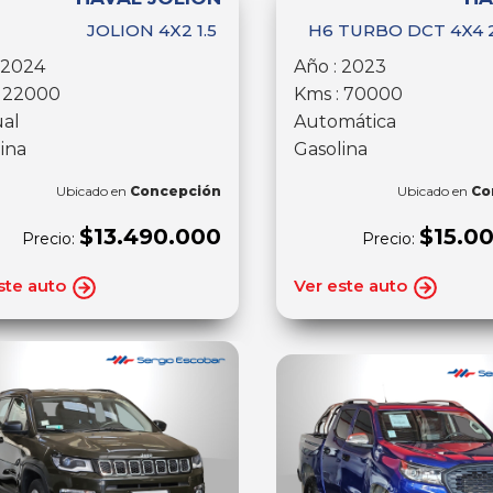
JOLION 4X2 1.5
H6 TURBO DCT 4X4 2
 2024
Año : 2023
: 22000
Kms : 70000
al
Automática
ina
Gasolina
Ubicado en
Concepción
Ubicado en
Co
$13.490.000
$15.0
Precio:
Precio:
ste auto
Ver este auto