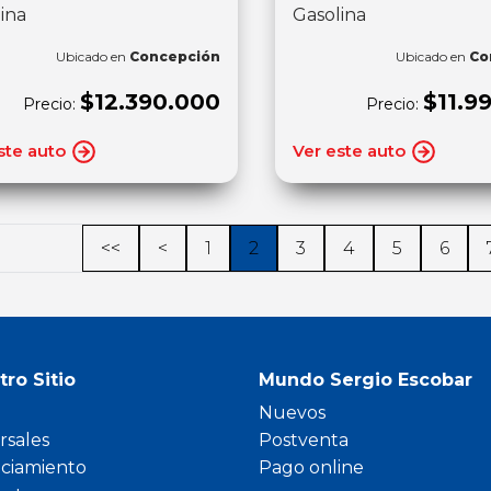
ina
Gasolina
Ubicado en
Concepción
Ubicado en
Co
$12.390.000
$11.9
Precio:
Precio:
ste auto
Ver este auto
<<
<
1
2
3
4
5
6
tro Sitio
Mundo Sergio Escobar
Nuevos
rsales
Postventa
nciamiento
Pago online