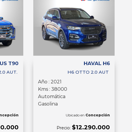
US T90
HAVAL H6
2.0 AUT.
H6 OTTO 2.0 AUT
Año : 2021
Kms : 38000
Automática
Gasolina
ncepción
Ubicado en
Concepción
90.000
$12.290.000
Precio: