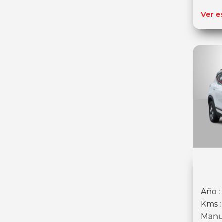
Ver e
Año :
Kms 
Manu