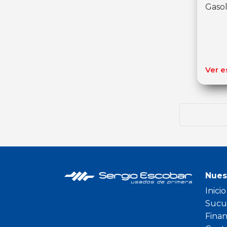
Gasol
Ver e
Nues
Inicio
Sucu
Fina