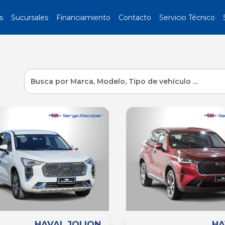
s
Sucursales
Financiamiento
Contacto
Servicio Técnico
HAVAL JOLION
HA