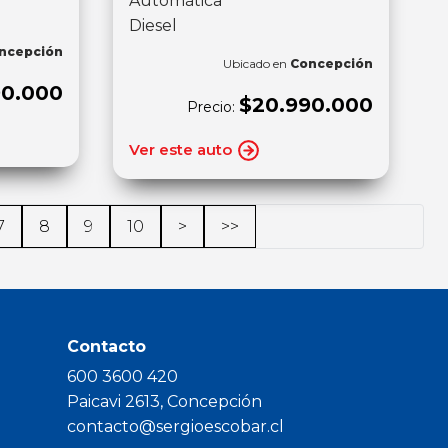
Automática
Diesel
ncepción
Ubicado en
Concepción
90.000
$20.990.000
Precio:
Ver este auto
7
8
9
10
>
>>
Contacto
600 3600 420
Paicavi 2613, Concepción
contacto@sergioescobar.cl