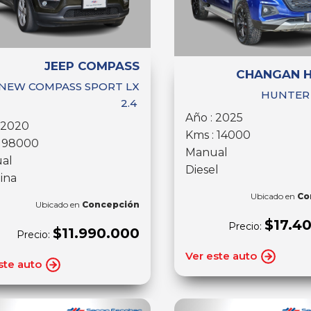
JEEP COMPASS
CHANGAN 
 NEW COMPASS SPORT LX
HUNTER 
2.4
Año : 2025
 2020
Kms : 14000
: 98000
Manual
al
Diesel
ina
Ubicado en
Co
Ubicado en
Concepción
$17.4
Precio:
$11.990.000
Precio:
Ver este auto
ste auto