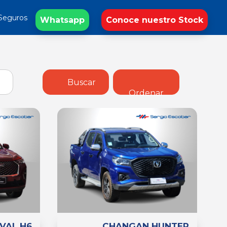
Seguros
Whatsapp
Conoce nuestro Stock
Buscar
Ordenar
VAL H6
CHANGAN HUNTER