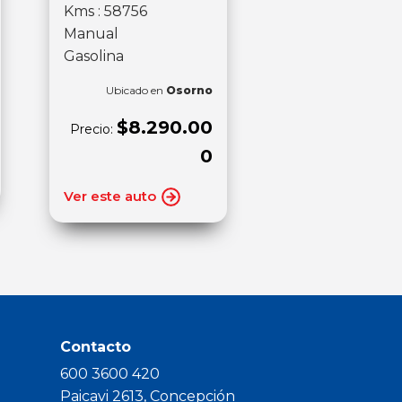
Kms : 58756
Manual
Gasolina
Ubicado en
Osorno
$8.290.00
Precio:
0
Ver este auto
Contacto
600 3600 420
Paicavi 2613, Concepción