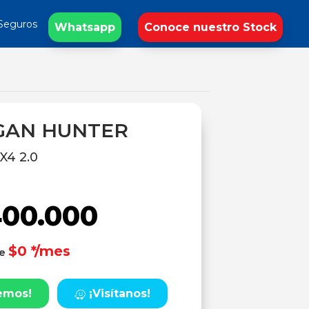
Seguros
Whatsapp
Conoce nuestro Stock
GAN HUNTER
4 2.0
400.000
$0 */mes
de
emos!
¡Visítanos!