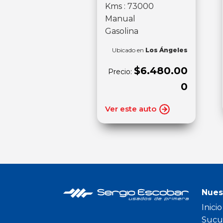
Kms : 73000
Manual
Gasolina
Ubicado en
Los Ángeles
$6.480.00
Precio:
0
Ver este auto
Nues
Inicio
Sucu