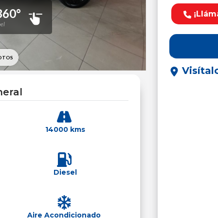
¡Llám
Visítal
eral
14000 kms
Diesel
Aire Acondicionado