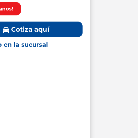
anos!
Cotiza aquí
o en la sucursal