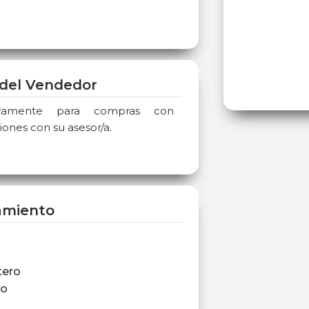
del Vendedor
sivamente para compras con
iones con su asesor/a.
amiento
tero
ro