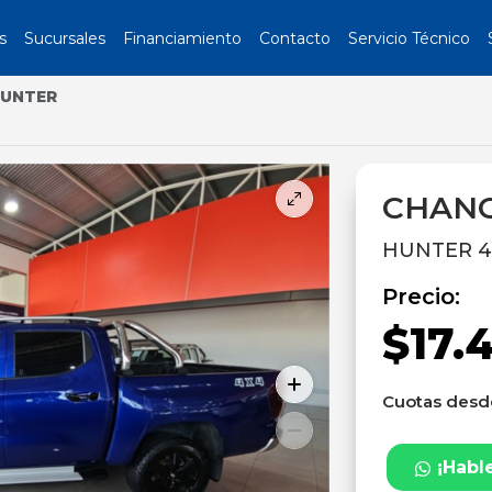
s
Sucursales
Financiamiento
Contacto
Servicio Técnico
HUNTER
CHAN
HUNTER 4X
Precio:
$17.
Cuotas des
¡Habl