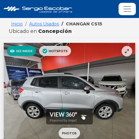
Inicio
Autos Usados
CHANGAN CS15
Ubicado en
Concepción
Previous
Next