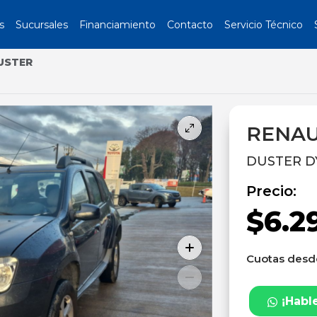
s
Sucursales
Financiamiento
Contacto
Servicio Técnico
USTER
RENAU
DUSTER D
Precio:
$6.2
Cuotas des
¡Habl