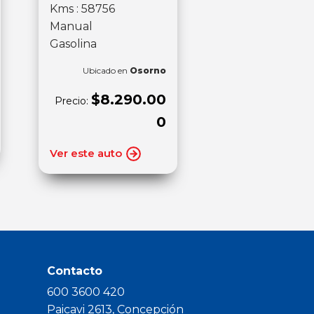
Kms : 58756
Manual
Gasolina
Ubicado en
Osorno
$8.290.00
Precio:
0
Ver este auto
Contacto
600 3600 420
Paicavi 2613, Concepción