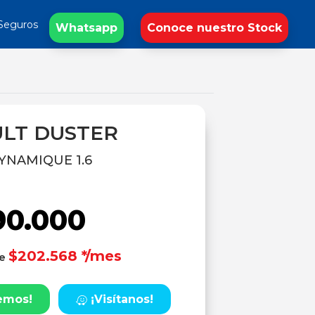
Seguros
Whatsapp
Conoce nuestro Stock
LT DUSTER
YNAMIQUE 1.6
90.000
$202.568 */mes
de
emos!
¡Visítanos!