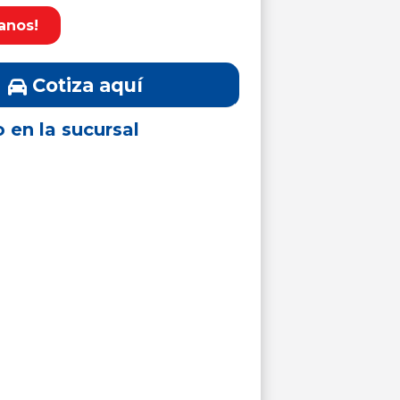
anos!
Cotiza aquí
o en la sucursal