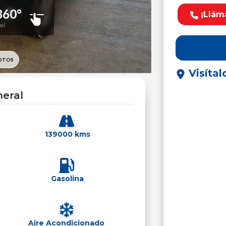
¡Llám
Visítal
eral
139000 kms
Gasolina
Aire Acondicionado