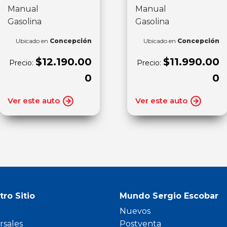
Manual
Manual
Gasolina
Gasolina
Ubicado en
Concepción
Ubicado en
Concepción
$12.190.00
$11.990.00
Precio:
Precio:
0
0
Ver este auto
Ver este auto
tro Sitio
Mundo Sergio Escobar
Nuevos
rsales
Postventa