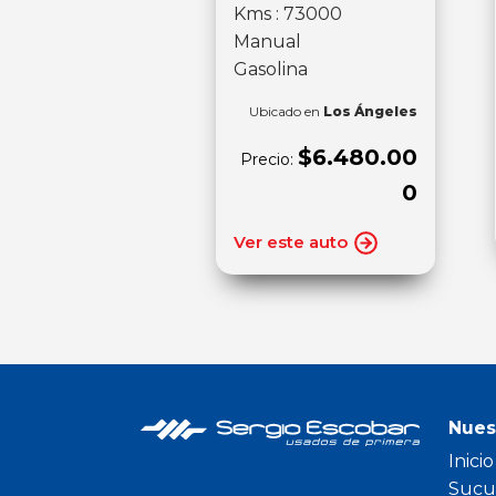
Kms : 73000
Manual
Gasolina
Ubicado en
Los Ángeles
$6.480.00
Precio:
0
Ver este auto
Nues
Inicio
Sucu