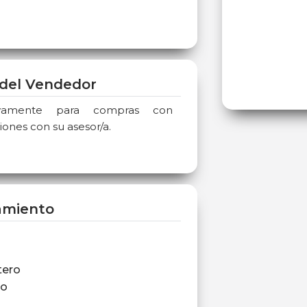
del Vendedor
sivamente para compras con
iones con su asesor/a.
amiento
tero
ro