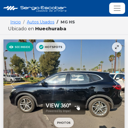
Inicio
Autos Usados
MG HS
Ubicado en
Huechuraba
Previous
Next