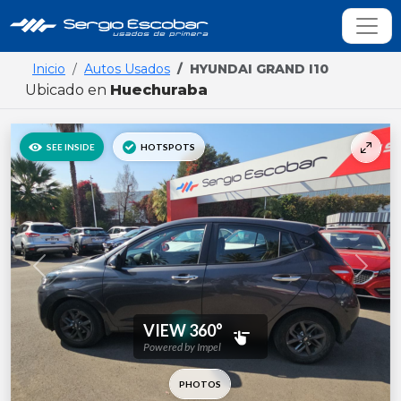
Inicio
Autos Usados
HYUNDAI GRAND I10
Ubicado en
Huechuraba
Previous
Next