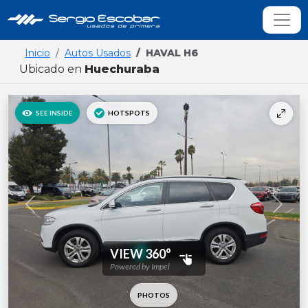
Inicio
Autos Usados
HAVAL H6
Ubicado en
Huechuraba
Previous
Next