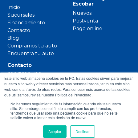
Escobar
Inicio
Nuevos
Sucursales
Postventa
Financiamiento
Pago online
Contacto
Blog
Compramos tu auto
Encuentra tu auto
Contacto
600 3600 420
Este sitio web almacena cookies en tu PC. Estas cookies sirven para mejorar
Paicavi 2613,
nuestro sitio web y ofrecer servicios más personalizados, tanto en este sitio
web como a través de otras redes. Para conocer más acerca de las cookies
Concepción
que utilizamos, revisa nuestra Política de Privacidad.
contacto@sergioescobar.cl
No haremos seguimiento de tu información cuando visites nuestro
sitio. Sin embargo, con el fin de cumplir con tus preferencias,
tendremos que usar solo una pequeña cookie para que no se te
solicite volver a tomar esta decisión de nuevo.
Copyright © 2023 Sergio Escobar
Aceptar
Declinar