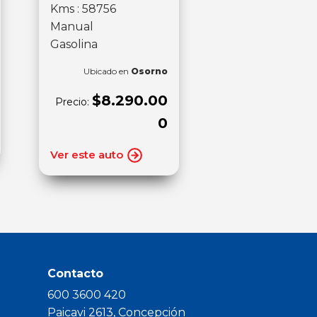
Kms : 58756
Manual
Gasolina
Ubicado en
Osorno
$8.290.00
Precio:
0
Ver este auto
Contacto
600 3600 420
Paicavi 2613, Concepción