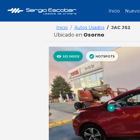
Inicio
Nuevo
Inicio
Autos Usados
JAC JS2
Ubicado en
Osorno