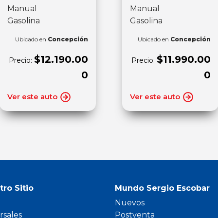
Manual
Manual
Gasolina
Gasolina
Ubicado en
Concepción
Ubicado en
Concepción
$12.190.00
$11.990.00
Precio:
Precio:
0
0
Ver este auto
Ver este auto
tro Sitio
Mundo Sergio Escobar
Nuevos
rsales
Postventa