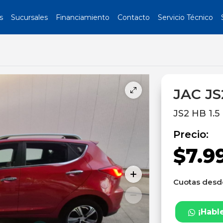
s
Sucursales
Financiamiento
Contacto
Servicio Técnico
JAC JS
JS2 HB 1.5
Precio:
$7.9
Cuotas des
¡Habl