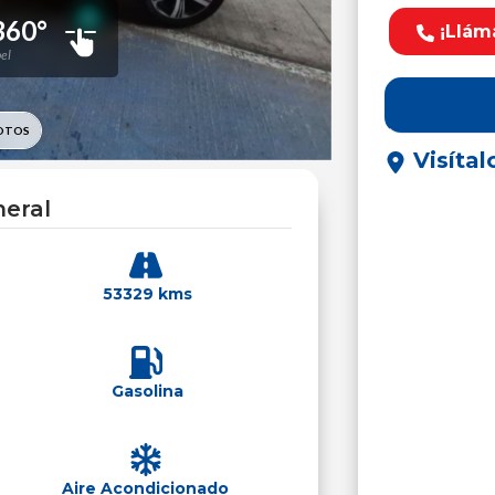
¡Llám
Visítal
eral
53329 kms
Gasolina
Aire Acondicionado