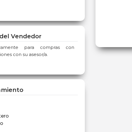
del Vendedor
sivamente para compras con
iones con su asesor/a.
amiento
tero
ro