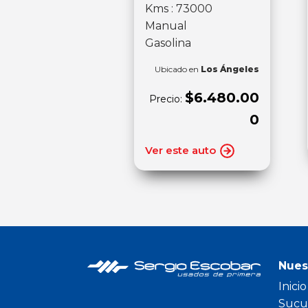
Kms : 73000
Manual
Gasolina
Ubicado en
Los Ángeles
$6.480.00
Precio:
0
Ver este auto
Nues
Inicio
Sucu