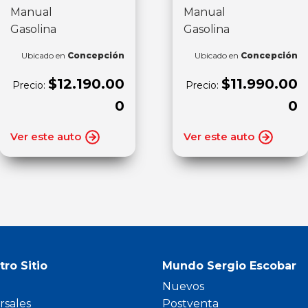
Manual
Manual
Gasolina
Gasolina
Ubicado en
Concepción
Ubicado en
Concepción
$12.190.00
$11.990.00
Precio:
Precio:
0
0
Ver este auto
Ver este auto
tro Sitio
Mundo Sergio Escobar
Nuevos
rsales
Postventa