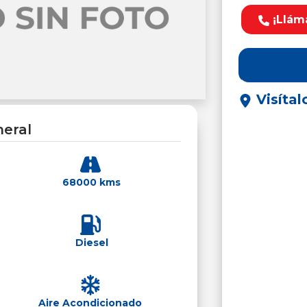
¡Llám
Visítal
eral
68000 kms
Diesel
Aire Acondicionado