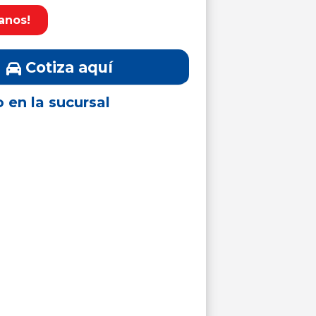
anos!
Cotiza aquí
o en la sucursal