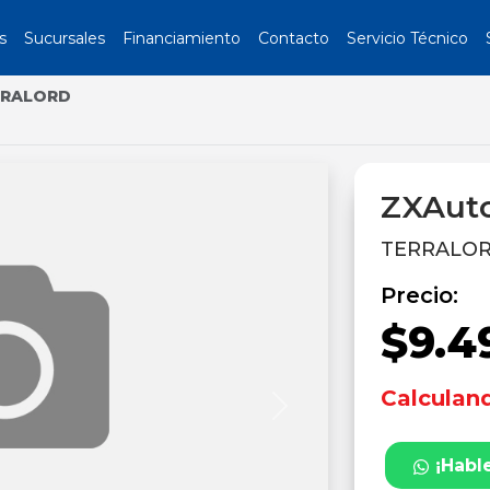
s
Sucursales
Financiamiento
Contacto
Servicio Técnico
RRALORD
ZXAut
TERRALORD
Precio:
$9.4
Calculand
Next
¡Habl