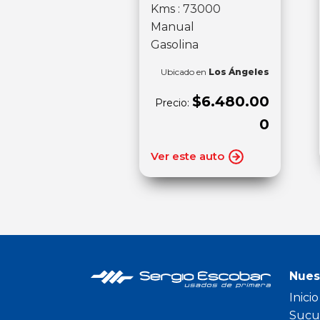
Kms : 73000
Manual
Gasolina
Ubicado en
Los Ángeles
$6.480.00
Precio:
0
Ver este auto
Nues
Inicio
Sucu