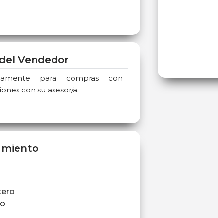
del Vendedor
sivamente para compras con
iones con su asesor/a.
amiento
tero
ro