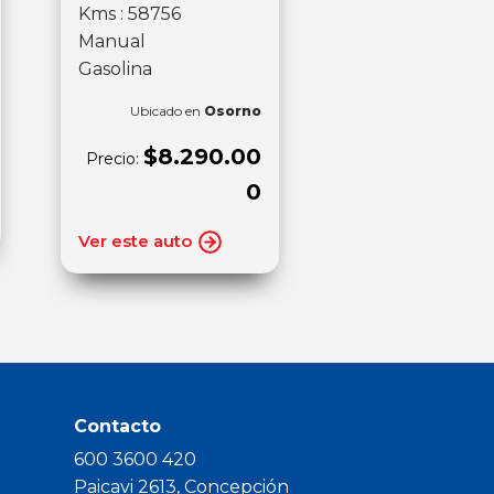
Kms : 58756
Manual
Gasolina
Ubicado en
Osorno
$8.290.00
Precio:
0
Ver este auto
Contacto
600 3600 420
Paicavi 2613, Concepción