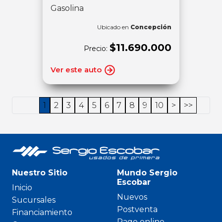
Gasolina
Ubicado en
Concepción
$11.690.000
Precio:
Ver este auto
1
2
3
4
5
6
7
8
9
10
>
>>
Nuestro Sitio
Mundo Sergio
Escobar
Inicio
Nuevos
Sucursales
Postventa
Financiamiento
Pago online