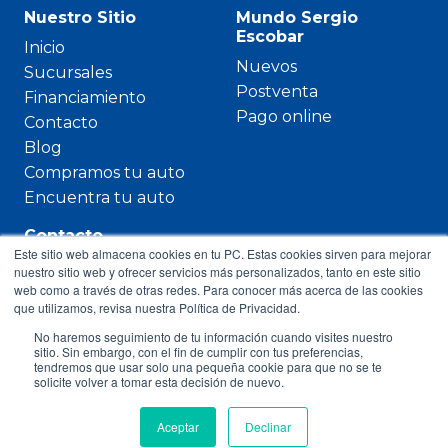
Nuestro Sitio
Mundo Sergio
Escobar
Inicio
Nuevos
Sucursales
Postventa
Financiamiento
Pago online
Contacto
Blog
Compramos tu auto
Encuentra tu auto
Contacto
Este sitio web almacena cookies en tu PC. Estas cookies sirven para mejorar
600 3600 420
nuestro sitio web y ofrecer servicios más personalizados, tanto en este sitio
web como a través de otras redes. Para conocer más acerca de las cookies
Paicavi 2613,
que utilizamos, revisa nuestra Política de Privacidad.
Concepción
No haremos seguimiento de tu información cuando visites nuestro
contacto@sergioescobar.cl
sitio. Sin embargo, con el fin de cumplir con tus preferencias,
tendremos que usar solo una pequeña cookie para que no se te
solicite volver a tomar esta decisión de nuevo.
Aceptar
Declinar
Copyright © 2023 Sergio Escobar