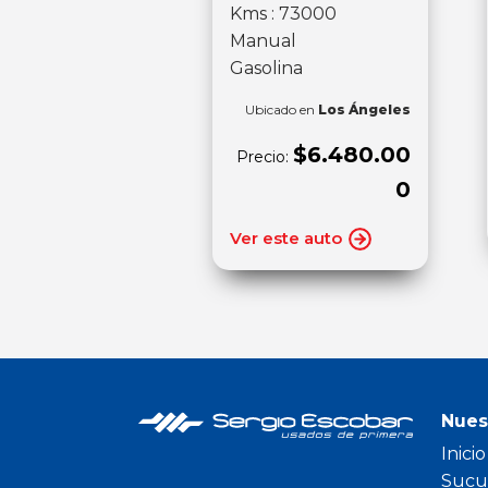
Kms : 73000
Manual
Gasolina
Ubicado en
Los Ángeles
$6.480.00
Precio:
0
Ver este auto
Nues
Inicio
Sucu