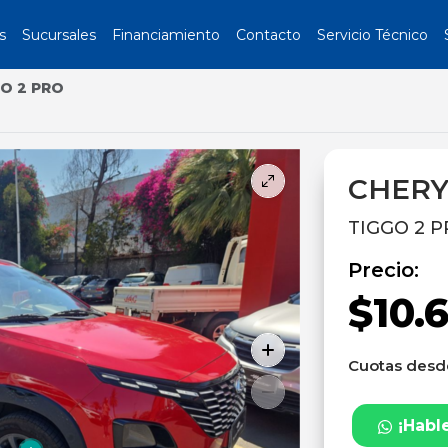
s
Sucursales
Financiamiento
Contacto
Servicio Técnico
O 2 PRO
CHERY
TIGGO 2 P
Precio:
$10.
Cuotas des
¡Habl