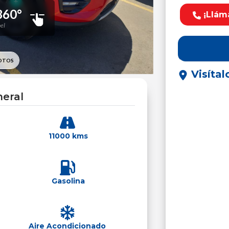
¡Llám
Visítal
eral
11000 kms
Gasolina
Aire Acondicionado