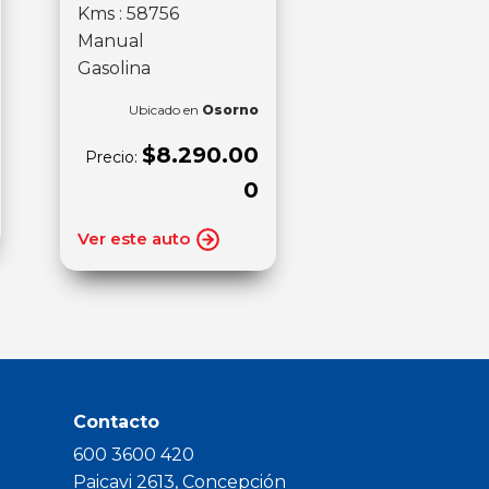
Kms : 58756
Manual
Gasolina
Ubicado en
Osorno
$8.290.00
Precio:
0
Ver este auto
Contacto
600 3600 420
Paicavi 2613, Concepción