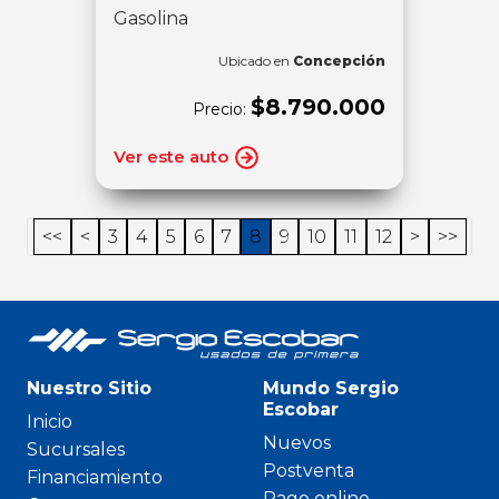
Gasolina
Ubicado en
Concepción
$8.790.000
Precio:
Ver este auto
<<
<
3
4
5
6
7
8
9
10
11
12
>
>>
Nuestro Sitio
Mundo Sergio
Escobar
Inicio
Nuevos
Sucursales
Postventa
Financiamiento
Pago online