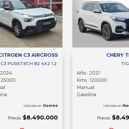
CITROEN C3 AIRCROSS
CHERY T
C3 PURETECH 82 4X2 1.2
TIG
 2024
Año : 2021
: 25000
Kms : 120000
al
Manual
ina
Gasolina
Ubicado en
Osorno
Ubicado en
Hu
$8.490.000
$8.4
Precio:
Precio: