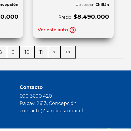
ncepción
Ubicado en
Chillán
90.000
$8.490.000
Precio:
Ver este auto
8
9
10
11
>
>>
Contacto
600 3600 420
Paicavi 2613, Concepción
contacto@sergioescobar.cl