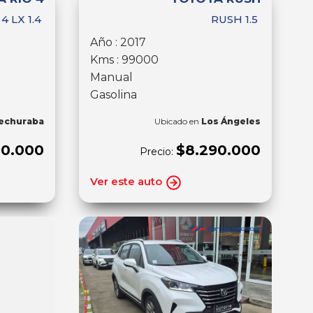
 4 LX 1.4
RUSH 1.5
Año : 2017
Kms : 99000
Manual
Gasolina
echuraba
Ubicado en
Los Ángeles
90.000
$8.290.000
Precio:
Ver este auto