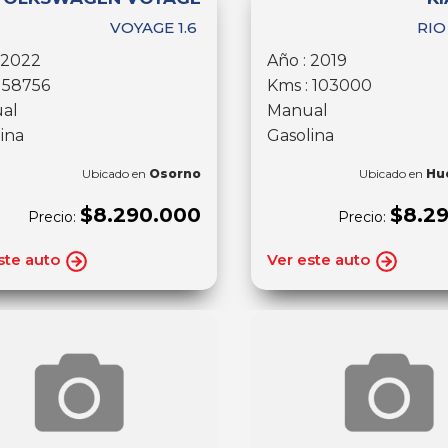
VOYAGE 1.6
RIO
 2022
Año : 2019
 58756
Kms : 103000
al
Manual
ina
Gasolina
Ubicado en
Osorno
Ubicado en
Hu
$8.290.000
$8.2
Precio:
Precio:
ste auto
Ver este auto