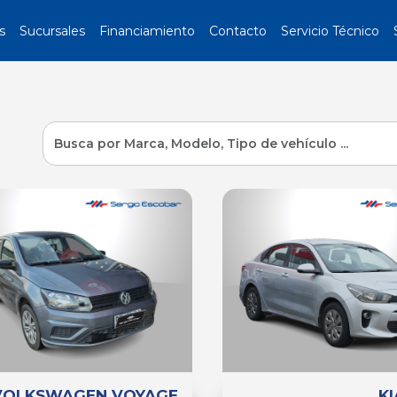
s
Sucursales
Financiamiento
Contacto
Servicio Técnico
VOLKSWAGEN VOYAGE
KI