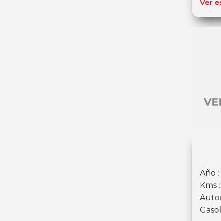
Ver e
Año :
Kms 
Auto
Gasol