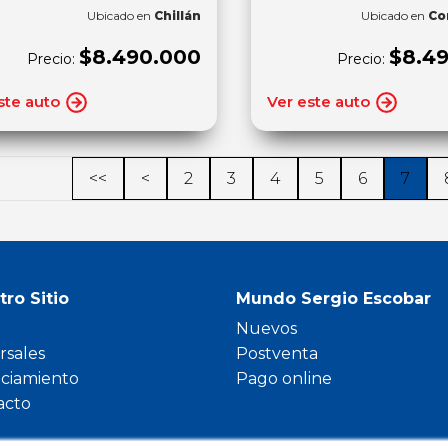
Ubicado en
Chillán
Ubicado en
Co
$8.490.000
$8.4
Precio:
Precio:
ste auto
Ver este auto
<<
<
2
3
4
5
6
7
tro Sitio
Mundo Sergio Escobar
Nuevos
rsales
Postventa
nciamiento
Pago online
acto