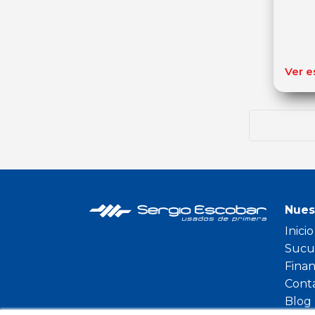
Ver e
Nues
Inicio
Sucu
Fina
Cont
Blog