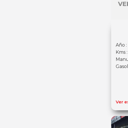
Año :
Kms :
Manu
Gasol
Ver e