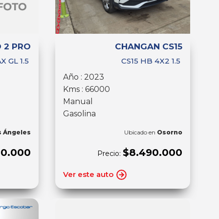
 2 PRO
CHANGAN CS15
X GL 1.5
CS15 HB 4X2 1.5
Año : 2023
Kms : 66000
Manual
Gasolina
s Ángeles
Ubicado en
Osorno
00.000
$8.490.000
Precio:
Ver este auto