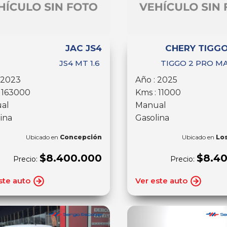
JAC JS4
CHERY TIGGO
JS4 MT 1.6
TIGGO 2 PRO MA
 2023
Año : 2025
 163000
Kms : 11000
al
Manual
ina
Gasolina
Ubicado en
Concepción
Ubicado en
Lo
$8.400.000
$8.4
Precio:
Precio:
ste auto
Ver este auto