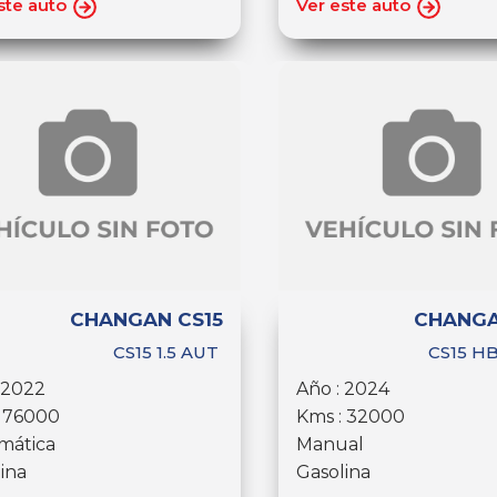
ste auto
Ver este auto
CHANGAN CS15
CHANGA
CS15 1.5 AUT
CS15 HB
 2022
Año : 2024
: 76000
Kms : 32000
mática
Manual
ina
Gasolina