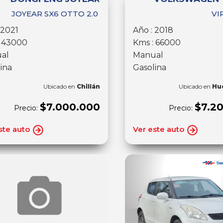
JOYEAR SX6 OTTO 2.0
VI
 2021
Año : 2018
: 43000
Kms : 66000
al
Manual
ina
Gasolina
Ubicado en
Chillán
Ubicado en
Hu
$7.000.000
$7.2
Precio:
Precio:
ste auto
Ver este auto