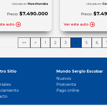
Ubicado en
Huechuraba
Ubicado en
Co
$7.490.000
$7.4
Precio:
Precio:
ste auto
Ver este auto
<<
<
1
2
3
4
5
6
tro Sitio
Mundo Sergio Escobar
Nuevos
rsales
Postventa
nciamiento
Pago online
acto