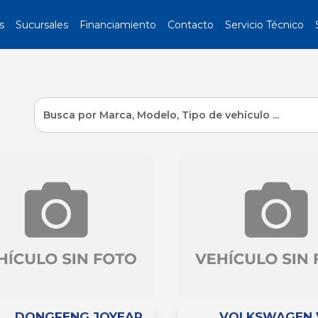
s
Sucursales
Financiamiento
Contacto
Servicio Técnico
DONGFENG JOYEAR
VOLKSWAGEN 