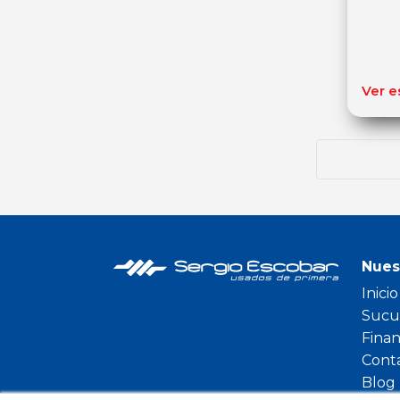
Ver e
Nues
Inicio
Sucu
Fina
Cont
Blog