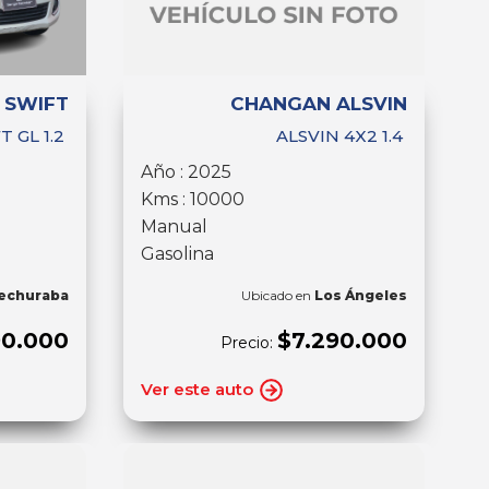
 SWIFT
CHANGAN ALSVIN
T GL 1.2
ALSVIN 4X2 1.4
Año : 2025
Kms : 10000
Manual
Gasolina
echuraba
Ubicado en
Los Ángeles
90.000
$7.290.000
Precio:
Ver este auto