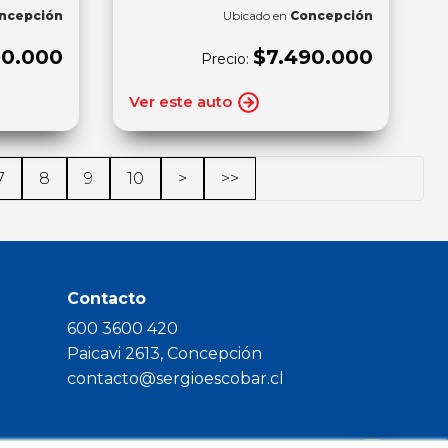
ncepción
Ubicado en
Concepción
90.000
$7.490.000
Precio:
Ver este auto
7
8
9
10
>
>>
Contacto
600 3600 420
Paicavi 2613, Concepción
contacto@sergioescobar.cl