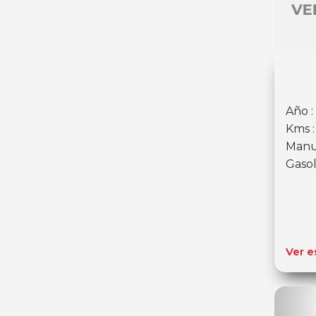
Año :
Kms 
Manu
Gasol
Ver e