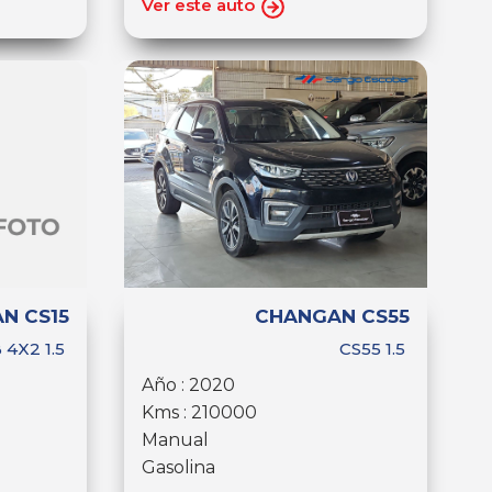
Ver este auto
N CS15
CHANGAN CS55
 4X2 1.5
CS55 1.5
Año : 2020
Kms : 210000
Manual
Gasolina