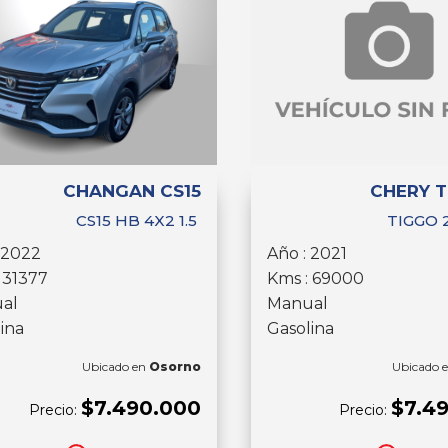
CHANGAN CS15
CHERY T
CS15 HB 4X2 1.5
TIGGO 2
 2022
Año : 2021
 31377
Kms : 69000
al
Manual
ina
Gasolina
Ubicado en
Osorno
Ubicado 
$7.490.000
$7.4
Precio:
Precio: