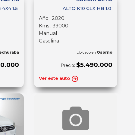
 4X4 1.5
ALTO K10 GLX HB 1.0
Año : 2020
Kms : 39000
Manual
Gasolina
echuraba
Ubicado en
Osorno
90.000
$5.490.000
Precio:
Ver este auto