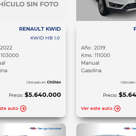
RENAULT KWID
KWID HB 1.0
 2022
Año : 2019
: 103000
Kms : 111000
al
Manual
ina
Gasolina
Ubicado en
Chillán
Ubicado
$5.640.000
$5.6
Precio:
Precio:
ste auto
Ver este auto