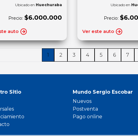
Ubicado en
Huechuraba
Ubicado en
Hu
$6.000.000
$6.0
Precio:
Precio:
ste auto
Ver este auto
1
2
3
4
5
6
7
tro Sitio
Mundo Sergio Escobar
Nuevos
rsales
Postventa
nciamiento
Pago online
acto