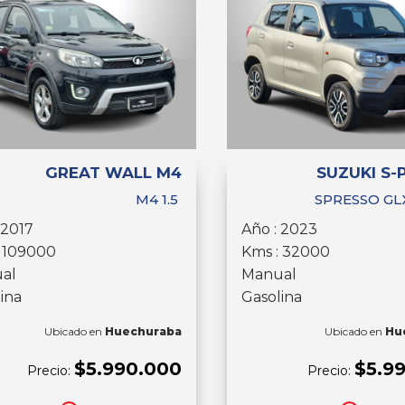
GREAT WALL M4
SUZUKI S-
M4 1.5
SPRESSO GLX
 2017
Año : 2023
: 109000
Kms : 32000
al
Manual
ina
Gasolina
Ubicado en
Huechuraba
Ubicado en
Hu
$5.990.000
$5.9
Precio:
Precio: