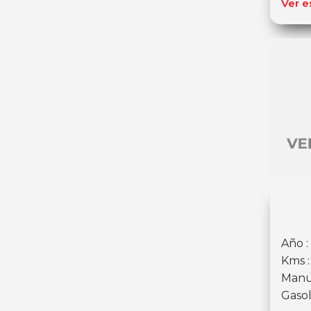
Ver e
Año :
Kms :
Manu
Gasol