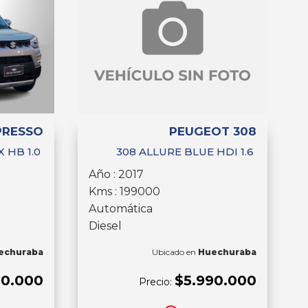
PRESSO
PEUGEOT 308
 HB 1.0
308 ALLURE BLUE HDI 1.6
Año : 2017
Kms : 199000
Automática
Diesel
echuraba
Ubicado en
Huechuraba
90.000
$5.990.000
Precio: