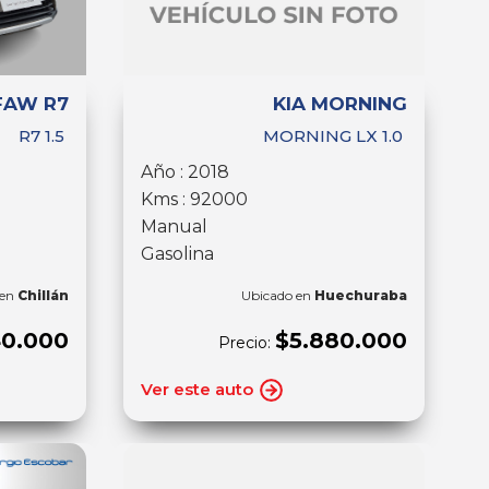
FAW R7
KIA MORNING
R7 1.5
MORNING LX 1.0
Año : 2018
Kms : 92000
Manual
Gasolina
 en
Chillán
Ubicado en
Huechuraba
40.000
$5.880.000
Precio:
Ver este auto