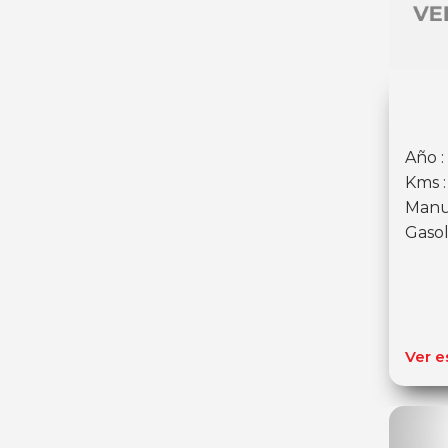
Año :
Kms 
Manu
Gasol
Ver e