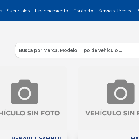
s
Sucursales
Financiamiento
Contacto
Servicio Técnico
RENAULT SYMBOL
HA