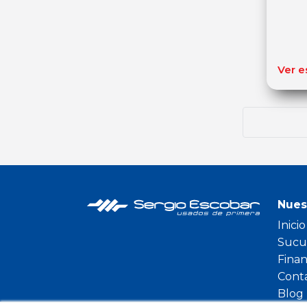
Ver e
Nues
Inicio
Sucu
Fina
Cont
Blog