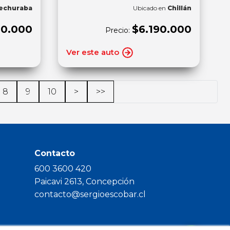
echuraba
Ubicado en
Chillán
00.000
$6.190.000
Precio:
Ver este auto
8
9
10
>
>>
Contacto
600 3600 420
Paicavi 2613, Concepción
contacto@sergioescobar.cl