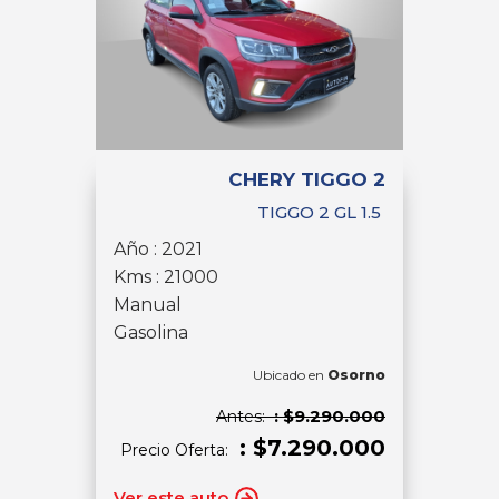
CHERY TIGGO 2
TIGGO 2 GL 1.5
Año : 2021
Kms : 21000
Manual
Gasolina
Ubicado en
Osorno
: $9.290.000
Antes:
: $7.290.000
Precio Oferta:
Ver este auto