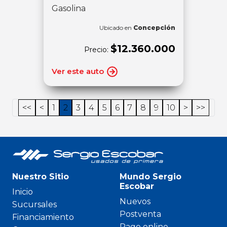
Gasolina
Ubicado en
Concepción
$12.360.000
Precio:
Ver este auto
<<
<
1
2
3
4
5
6
7
8
9
10
>
>>
Nuestro Sitio
Mundo Sergio
Escobar
Inicio
Nuevos
Sucursales
Postventa
Financiamiento
Pago online