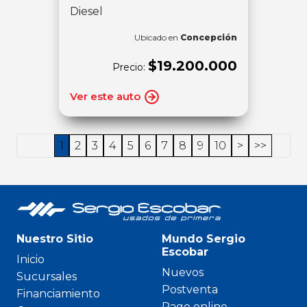
Diesel
Ubicado en
Concepción
$19.200.000
Precio:
Ver este auto
1
2
3
4
5
6
7
8
9
10
>
>>
Nuestro Sitio
Mundo Sergio
Escobar
Inicio
Nuevos
Sucursales
Postventa
Financiamiento
Pago online