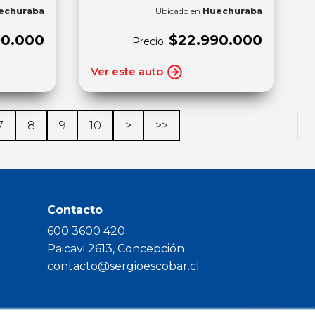
echuraba
Ubicado en
Huechuraba
90.000
$22.990.000
Precio:
Ver este auto
7
8
9
10
>
>>
Contacto
600 3600 420
Paicavi 2613, Concepción
contacto@sergioescobar.cl