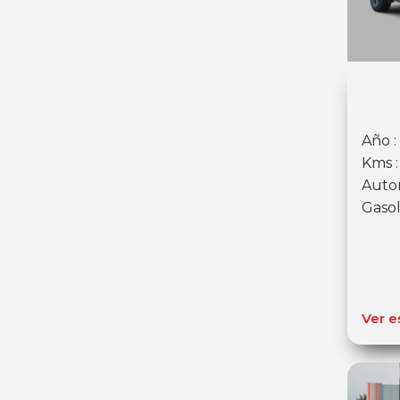
Año :
Kms :
Auto
Gasol
Ver e