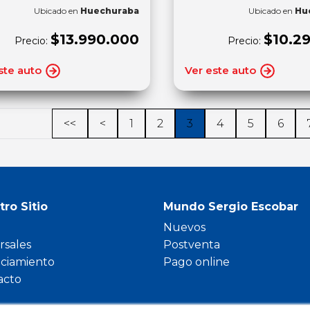
Ubicado en
Huechuraba
Ubicado en
Hu
$13.990.000
$10.2
Precio:
Precio:
ste auto
Ver este auto
<<
<
1
2
3
4
5
6
tro Sitio
Mundo Sergio Escobar
Nuevos
rsales
Postventa
nciamiento
Pago online
acto