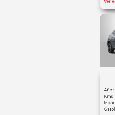
Ver e
Año :
Kms 
Manu
Gasol