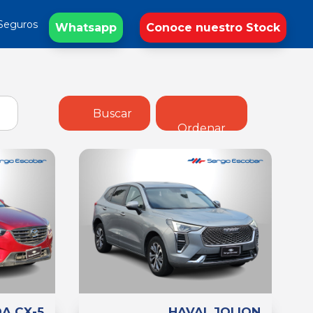
Seguros
Whatsapp
Conoce nuestro Stock
Buscar
Ordenar
A CX-5
HAVAL JOLION