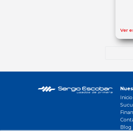
Ver e
Nues
Inicio
Sucu
Fina
Cont
Blog