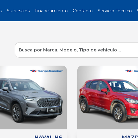
s
Sucursales
Financiamiento
Contacto
Servicio Técnico
HAVAL H6
MAZD