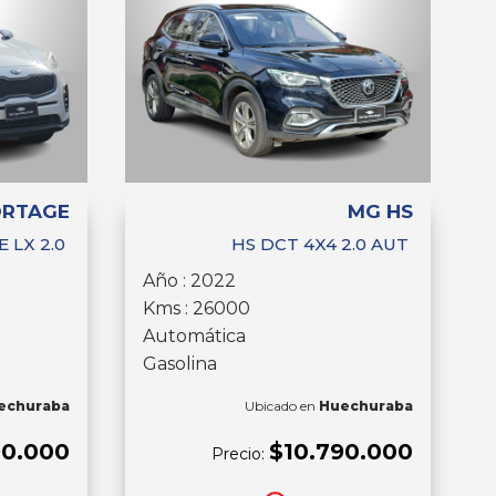
ORTAGE
MG HS
 LX 2.0
HS DCT 4X4 2.0 AUT
Año : 2022
Kms : 26000
Automática
Gasolina
echuraba
Ubicado en
Huechuraba
90.000
$10.790.000
Precio: