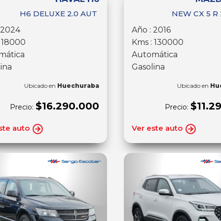
H6 DELUXE 2.0 AUT
NEW CX 5 R 
 2024
Año : 2016
: 18000
Kms : 130000
mática
Automática
ina
Gasolina
Ubicado en
Huechuraba
Ubicado en
Hu
$16.290.000
$11.2
Precio:
Precio:
ste auto
Ver este auto