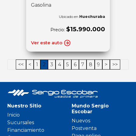
Gasolina
Ubicado en
Huechuraba
$15.990.000
Precio:
Ver este auto
<<
<
1
2
3
4
5
6
7
8
9
>
>>
Nuestro Sitio
Mundo Sergio
Escobar
Inicio
Nuevos
Sucursales
Postventa
Financiamiento
Pago online