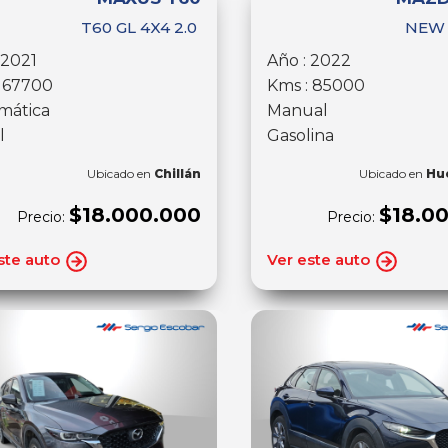
T60 GL 4X4 2.0
NEW 
 2021
Año : 2022
: 67700
Kms : 85000
mática
Manual
l
Gasolina
Ubicado en
Chillán
Ubicado en
Hu
$18.000.000
$18.0
Precio:
Precio:
ste auto
Ver este auto