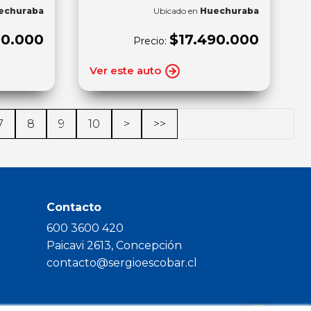
echuraba
Ubicado en
Huechuraba
90.000
$17.490.000
Precio:
Ver este auto
7
8
9
10
>
>>
Contacto
600 3600 420
Paicavi 2613, Concepción
contacto@sergioescobar.cl