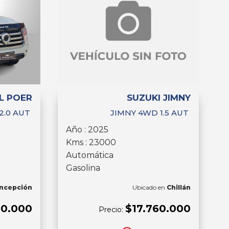
L POER
SUZUKI JIMNY
2.0 AUT
JIMNY 4WD 1.5 AUT
Año : 2025
Kms : 23000
Automática
Gasolina
ncepción
Ubicado en
Chillán
90.000
$17.760.000
Precio: