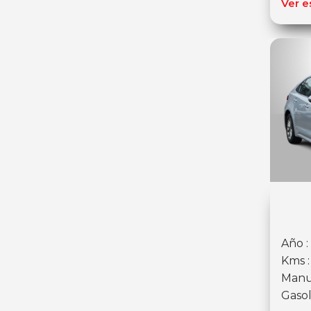
Ver e
Año :
Kms 
Manu
Gasol