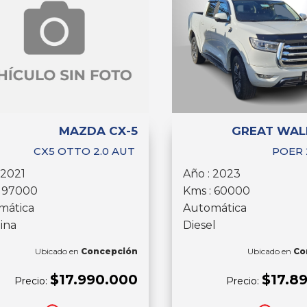
MAZDA CX-5
GREAT WAL
CX5 OTTO 2.0 AUT
POER 
 2021
Año : 2023
: 97000
Kms : 60000
mática
Automática
ina
Diesel
Ubicado en
Concepción
Ubicado en
Co
$17.990.000
$17.8
Precio:
Precio: