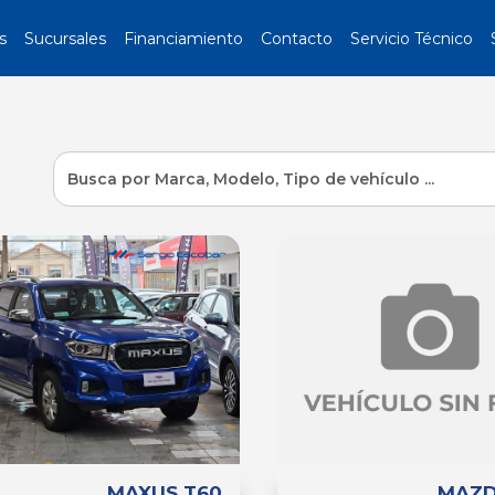
s
Sucursales
Financiamiento
Contacto
Servicio Técnico
MAXUS T60
MAZD