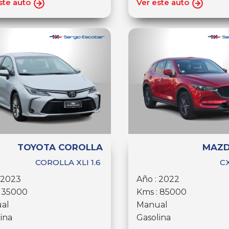
ste auto
Ver este auto
TOYOTA COROLLA
MAZD
COROLLA XLI 1.6
CX
 2023
Año : 2022
: 35000
Kms : 85000
al
Manual
ina
Gasolina