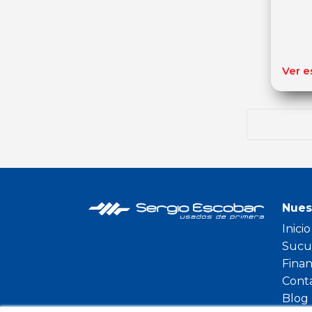
Ver e
Nues
Inicio
Sucu
Fina
Cont
Blog