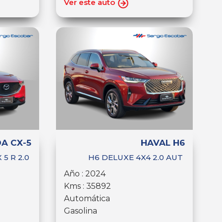
Ver este auto
A CX-5
HAVAL H6
 5 R 2.0
H6 DELUXE 4X4 2.0 AUT
Año : 2024
Kms : 35892
Automática
Gasolina