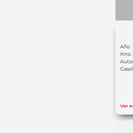
Año :
Kms 
Auto
Gasol
Ver e