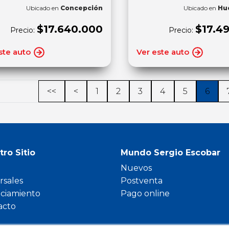
Ubicado en
Concepción
Ubicado en
Hu
$17.640.000
$17.4
Precio:
Precio:
ste auto
Ver este auto
<<
<
1
2
3
4
5
6
tro Sitio
Mundo Sergio Escobar
Nuevos
rsales
Postventa
nciamiento
Pago online
acto