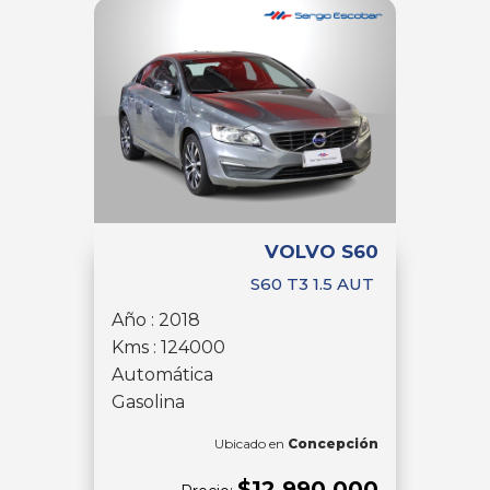
VOLVO S60
S60 T3 1.5 AUT
Año : 2018
Kms : 124000
Automática
Gasolina
Ubicado en
Concepción
$12.990.000