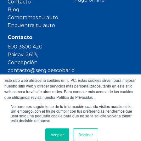
Contacto
Blog
Compramos tu auto
Encuentra tu auto
Contacto
600 3600 420
Paicavi 2613,
Concepción
contacto@sergioescobar.cl
Este sitio web almacena cookies en tu PC. Estas cookies sirven para mejorar
nuestro sitio web y ofrecer servicios más personalizados, tanto en este sitio
web como a través de otras redes. Para conocer más acerca de las cookies
que utilizamos, revisa nuestra Política de Privacidad.
Copyright © 2023 Sergio Escobar
No haremos seguimiento de tu información cuando visites nuestro sitio.
Sin embargo, con el fin de cumplir con tus preferencias, tendremos que
usar solo una pequeña cookie para que no se te solicite volver a tomar
esta decisión de nuevo.
Aceptar
Declinar