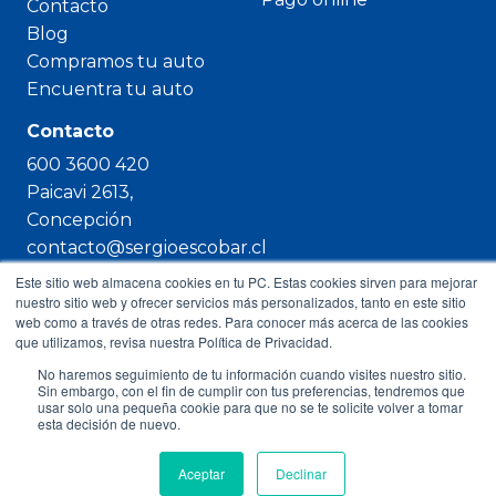
Contacto
Blog
Compramos tu auto
Encuentra tu auto
Contacto
600 3600 420
Paicavi 2613,
Concepción
contacto@sergioescobar.cl
Este sitio web almacena cookies en tu PC. Estas cookies sirven para mejorar
nuestro sitio web y ofrecer servicios más personalizados, tanto en este sitio
web como a través de otras redes. Para conocer más acerca de las cookies
que utilizamos, revisa nuestra Política de Privacidad.
Copyright © 2023 Sergio Escobar
No haremos seguimiento de tu información cuando visites nuestro sitio.
Sin embargo, con el fin de cumplir con tus preferencias, tendremos que
usar solo una pequeña cookie para que no se te solicite volver a tomar
esta decisión de nuevo.
Aceptar
Declinar