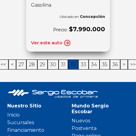
Gasolina
Ubicado en
Concepción
$7.990.000
Precio:
Ver este auto
<<
<
27
28
29
30
31
32
33
34
35
36
>
>>
Nuestro Sitio
Mundo Sergio
Escobar
Inicio
Nuevos
Sucursales
Postventa
Financiamiento
Pago online