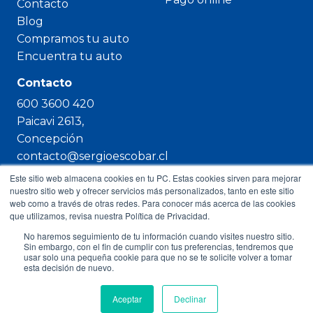
Contacto
Blog
Compramos tu auto
Encuentra tu auto
Contacto
600 3600 420
Paicavi 2613,
Concepción
contacto@sergioescobar.cl
Este sitio web almacena cookies en tu PC. Estas cookies sirven para mejorar
nuestro sitio web y ofrecer servicios más personalizados, tanto en este sitio
web como a través de otras redes. Para conocer más acerca de las cookies
que utilizamos, revisa nuestra Política de Privacidad.
Copyright © 2023 Sergio Escobar
No haremos seguimiento de tu información cuando visites nuestro sitio.
Sin embargo, con el fin de cumplir con tus preferencias, tendremos que
usar solo una pequeña cookie para que no se te solicite volver a tomar
esta decisión de nuevo.
Aceptar
Declinar