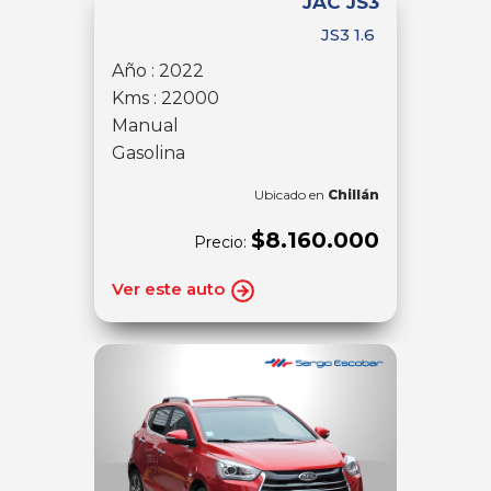
JAC JS3
JS3 1.6
Año : 2022
Kms : 22000
Manual
Gasolina
Ubicado en
Chillán
$8.160.000
Precio:
Ver este auto