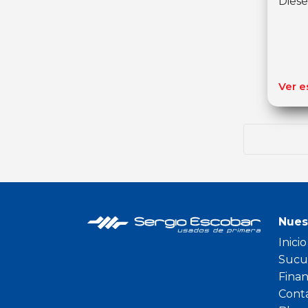
Diese
Ver e
Nues
Inicio
Sucu
Fina
Cont