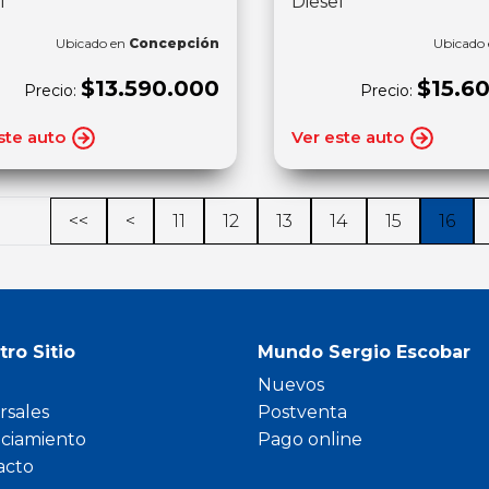
l
Diesel
Ubicado en
Concepción
Ubicado
$13.590.000
$15.6
Precio:
Precio:
ste auto
Ver este auto
<<
<
11
12
13
14
15
16
tro Sitio
Mundo Sergio Escobar
Nuevos
rsales
Postventa
nciamiento
Pago online
acto