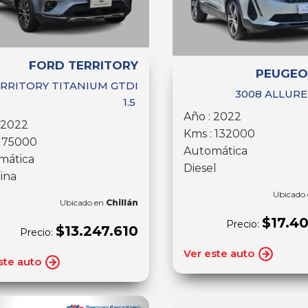
FORD TERRITORY
PEUGEO
RRITORY TITANIUM GTDI
3008 ALLURE
1.5
Año : 2022
 2022
Kms : 132000
: 75000
Automática
mática
Diesel
ina
Ubicado
Ubicado en
Chillán
$17.4
Precio:
$13.247.610
Precio:
Ver este auto
ste auto