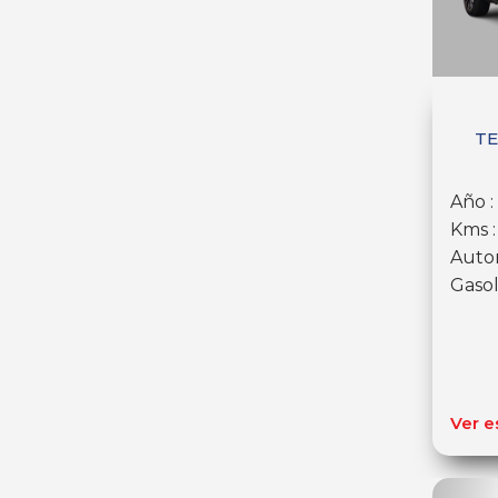
TE
Año :
Kms 
Auto
Gasol
Ver e