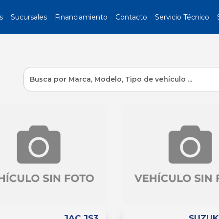
s
Sucursales
Financiamiento
Contacto
Servicio Técnico
JAC JS3
SUZUK