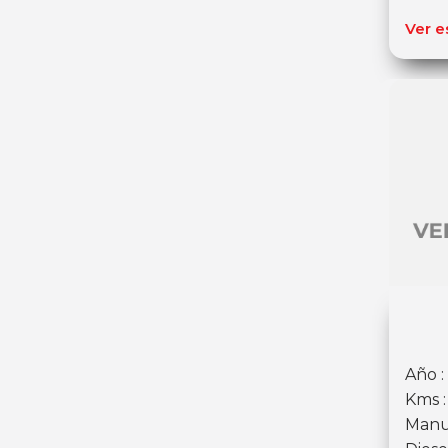
Ver e
Año :
Kms 
Manu