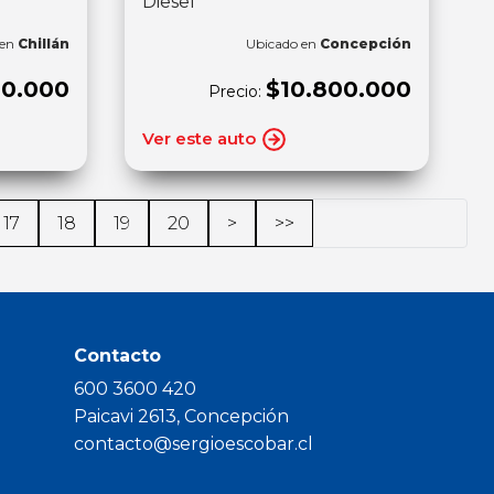
Diesel
 en
Chillán
Ubicado en
Concepción
00.000
$10.800.000
Precio:
Ver este auto
17
18
19
20
>
>>
Contacto
600 3600 420
Paicavi 2613, Concepción
contacto@sergioescobar.cl