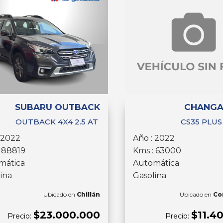
SUBARU OUTBACK
CHANGA
OUTBACK 4X4 2.5 AT
CS35 PLUS
 2022
Año : 2022
 88819
Kms : 63000
mática
Automática
ina
Gasolina
Ubicado en
Chillán
Ubicado en
Co
$23.000.000
$11.4
Precio:
Precio: