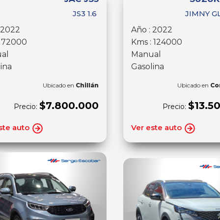
JS3 1.6
JIMNY GL
 2022
Año : 2022
: 72000
Kms : 124000
al
Manual
ina
Gasolina
Ubicado en
Chillán
Ubicado en
Co
$7.800.000
$13.5
Precio:
Precio:
ste auto
Ver este auto