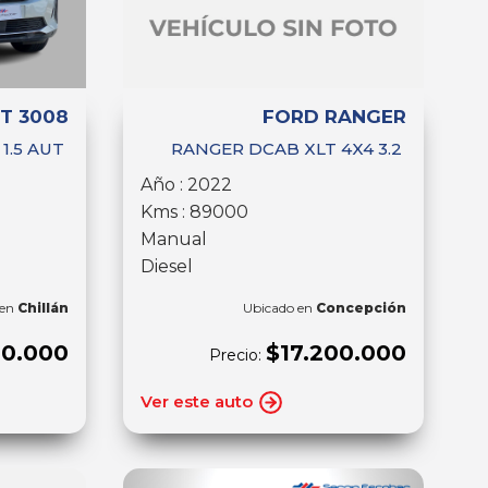
T 3008
FORD RANGER
 1.5 AUT
RANGER DCAB XLT 4X4 3.2
Año : 2022
Kms : 89000
Manual
Diesel
 en
Chillán
Ubicado en
Concepción
00.000
$17.200.000
Precio:
Ver este auto