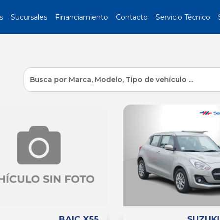
s
Sucursales
Financiamiento
Contacto
Servicio Técnico
BAIC X55
SUZUKI