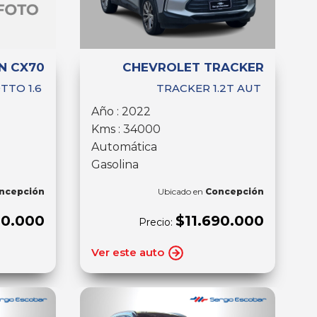
N CX70
CHEVROLET TRACKER
TTO 1.6
TRACKER 1.2T AUT
Año : 2022
Kms : 34000
Automática
Gasolina
ncepción
Ubicado en
Concepción
00.000
$11.690.000
Precio:
Ver este auto