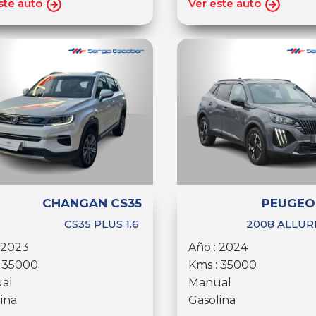
ste auto
Ver este auto
CHANGAN CS35
PEUGEO
CS35 PLUS 1.6
2008 ALLURE
 2023
Año : 2024
: 35000
Kms : 35000
al
Manual
ina
Gasolina