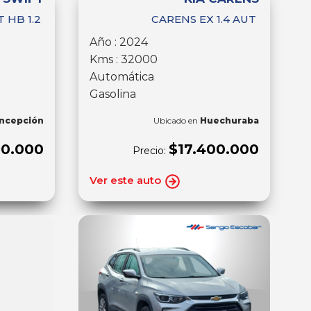
 HB 1.2
CARENS EX 1.4 AUT
Año : 2024
Kms : 32000
Automática
Gasolina
ncepción
Ubicado en
Huechuraba
90.000
$17.400.000
Precio:
Ver este auto