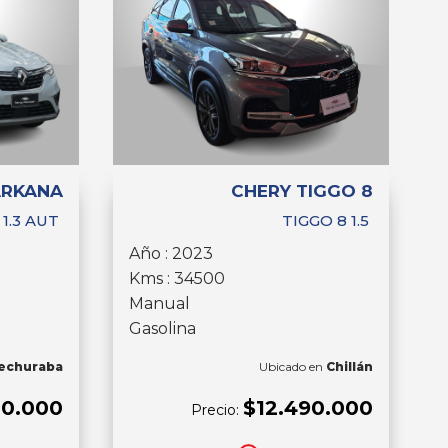
ARKANA
CHERY TIGGO 8
1.3 AUT
TIGGO 8 1.5
Año : 2023
Kms : 34500
Manual
Gasolina
echuraba
Ubicado en
Chillán
20.000
$12.490.000
Precio: