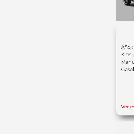
Año :
Kms 
Manu
Gasol
Ver e