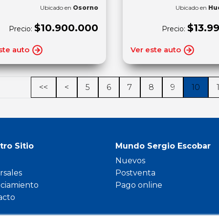
Ubicado en
Osorno
Ubicado en
Hu
$10.900.000
$13.9
Precio:
Precio:
ste auto
Ver este auto
<<
<
5
6
7
8
9
10
tro Sitio
Mundo Sergio Escobar
Nuevos
rsales
Postventa
nciamiento
Pago online
acto