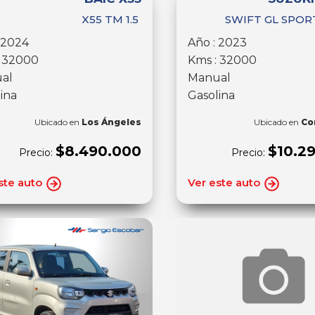
X55 TM 1.5
SWIFT GL SPORT
 2024
Año : 2023
: 32000
Kms : 32000
al
Manual
ina
Gasolina
Ubicado en
Los Ángeles
Ubicado en
Co
$8.490.000
$10.2
Precio:
Precio:
ste auto
Ver este auto