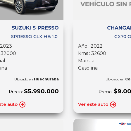
SUZUKI S-PRESSO
CHANGA
SPRESSO GLX HB 1.0
CX70 O
 2023
Año : 2022
: 32000
Kms : 32600
al
Manual
ina
Gasolina
Ubicado en
Huechuraba
Ubicado en
Co
$5.990.000
$9.0
Precio:
Precio:
ste auto
Ver este auto