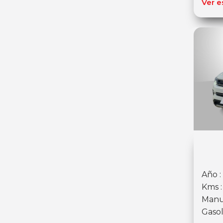
Ver e
Año :
Kms 
Manu
Gasol