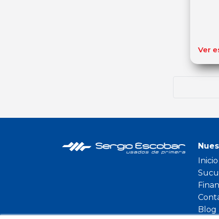
Ver e
Nues
Inicio
Sucu
Fina
Cont
Blog