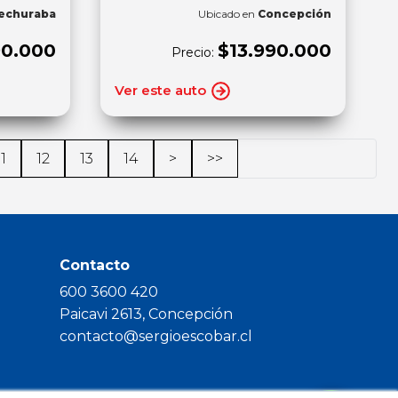
echuraba
Ubicado en
Concepción
90.000
$13.990.000
Precio:
Ver este auto
11
12
13
14
>
>>
Contacto
600 3600 420
Paicavi 2613, Concepción
contacto@sergioescobar.cl