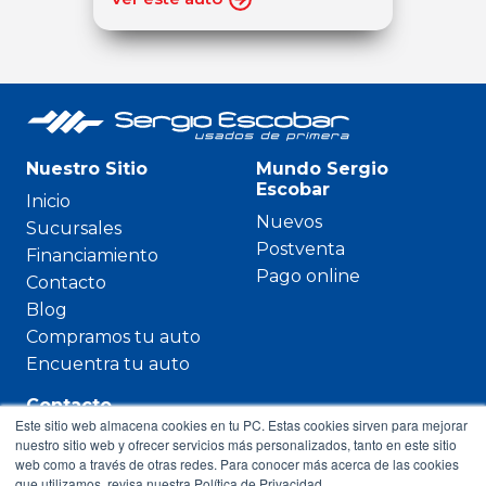
Nuestro Sitio
Mundo Sergio
Escobar
Inicio
Nuevos
Sucursales
Postventa
Financiamiento
Pago online
Contacto
Blog
Compramos tu auto
Encuentra tu auto
Contacto
Este sitio web almacena cookies en tu PC. Estas cookies sirven para mejorar
600 3600 420
nuestro sitio web y ofrecer servicios más personalizados, tanto en este sitio
web como a través de otras redes. Para conocer más acerca de las cookies
Paicavi 2613,
que utilizamos, revisa nuestra Política de Privacidad.