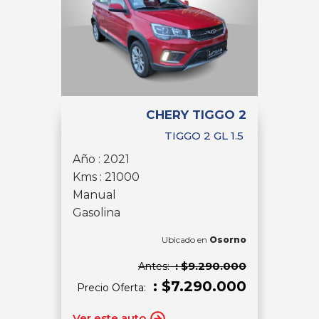
CHERY TIGGO 2
TIGGO 2 GL 1.5
Año : 2021
Kms : 21000
Manual
Gasolina
Ubicado en
Osorno
: $9.290.000
Antes:
: $7.290.000
Precio Oferta:
Ver este auto