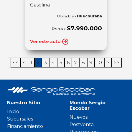
Gasolina
Ubicado en
Huechuraba
$7.990.000
Precio:
Ver este auto
<<
<
1
2
3
4
5
6
7
8
9
10
>
>>
Nuestro Sitio
Mundo Sergio
Escobar
Inicio
Nuevos
Sucursales
Postventa
Financiamiento
Pago online