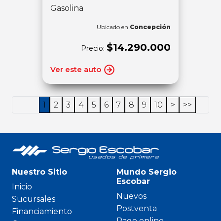
Gasolina
Ubicado en
Concepción
$14.290.000
Precio:
Ver este auto
1
2
3
4
5
6
7
8
9
10
>
>>
Nuestro Sitio
Mundo Sergio
Escobar
Inicio
Nuevos
Sucursales
Postventa
Financiamiento
Pago online