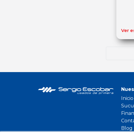
Ver e
Nues
Inicio
Sucu
Fina
Cont
Blog