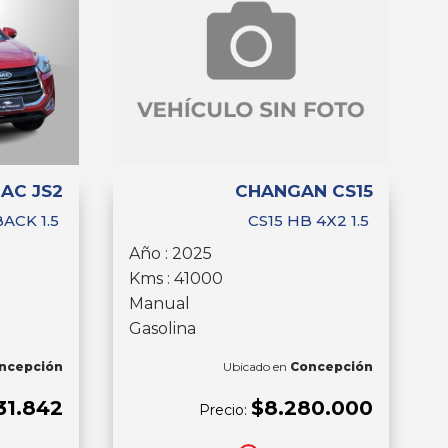
JAC JS2
CHANGAN CS15
ACK 1.5
CS15 HB 4X2 1.5
Año : 2025
Kms : 41000
Manual
Gasolina
ncepción
Ubicado en
Concepción
31.842
$8.280.000
Precio: