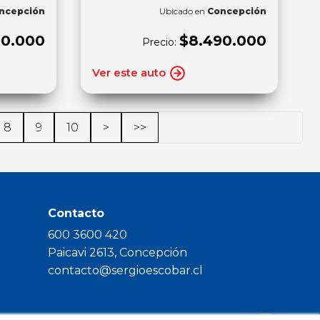
ncepción
Ubicado en
Concepción
90.000
$8.490.000
Precio:
Ver este auto
8
9
10
>
>>
Contacto
600 3600 420
Paicavi 2613, Concepción
contacto@sergioescobar.cl