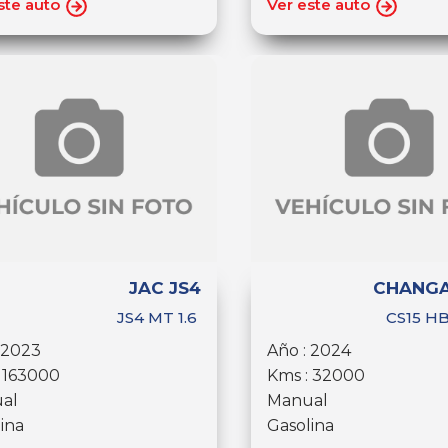
ste auto
Ver este auto
JAC JS4
CHANGA
JS4 MT 1.6
CS15 HB
 2023
Año : 2024
 163000
Kms : 32000
al
Manual
ina
Gasolina