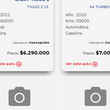
TIGGO 2 1.5
S4 TURBO 
 2022
Año : 2020
: 60000
Kms : 59000
al
Automática
ina
Gasolina
Ubicado en
Concepción
Ubicado en
Co
$6.290.000
$7.0
Precio:
Precio:
ste auto
Ver este auto