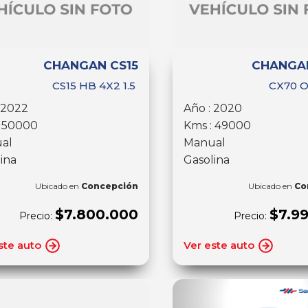
CHANGAN CS15
CHANGA
CS15 HB 4X2 1.5
CX70 O
 2022
Año : 2020
: 50000
Kms : 49000
al
Manual
ina
Gasolina
Ubicado en
Concepción
Ubicado en
Co
$7.800.000
$7.9
Precio:
Precio:
ste auto
Ver este auto