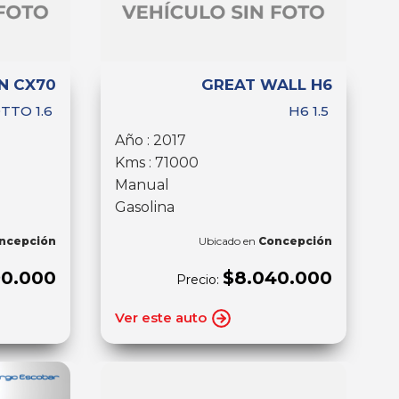
N CX70
GREAT WALL H6
TTO 1.6
H6 1.5
Año : 2017
Kms : 71000
Manual
Gasolina
ncepción
Ubicado en
Concepción
90.000
$8.040.000
Precio:
Ver este auto