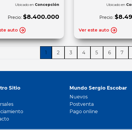
Ubicado en
Concepción
Ubicado en
Co
$8.400.000
$8.4
Precio:
Precio:
ste auto
Ver este auto
1
2
3
4
5
6
7
tro Sitio
Mundo Sergio Escobar
Nuevos
rsales
Postventa
nciamiento
Pago online
acto