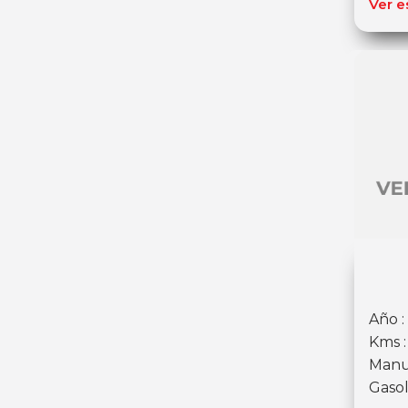
Ver e
Año :
Kms :
Manu
Gasol