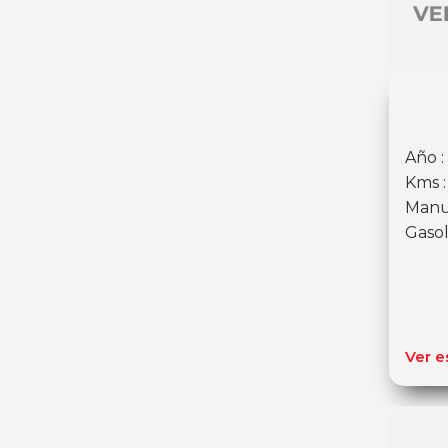
Año :
Kms 
Manu
Gasol
Ver e